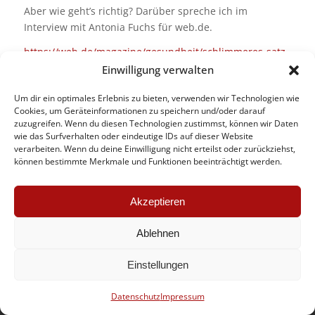
Aber wie geht’s richtig? Darüber spreche ich im
Interview mit Antonia Fuchs für web.de.
https://web.de/magazine/gesundheit/schlimmeres-satz-
schadet-besser-sagen-35254174
Einwilligung verwalten
Um dir ein optimales Erlebnis zu bieten, verwenden wir Technologien wie
Cookies, um Geräteinformationen zu speichern und/oder darauf
zuzugreifen. Wenn du diesen Technologien zustimmst, können wir Daten
wie das Surfverhalten oder eindeutige IDs auf dieser Website
verarbeiten. Wenn du deine Einwilligung nicht erteilst oder zurückziehst,
können bestimmte Merkmale und Funktionen beeinträchtigt werden.
Akzeptieren
© Anette Frankenberger
Impressum
Datenschutz
Ablehnen
Einstellungen
Datenschutz
Impressum